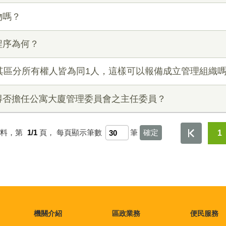
物嗎？
程序為何？
其區分所有權人皆為同1人，這樣可以報備成立管理組織
得否擔任公寓大廈管理委員會之主任委員？
資料，第
1/1
頁，
每頁顯示筆數
筆
1
機關介紹
區政業務
便民服務