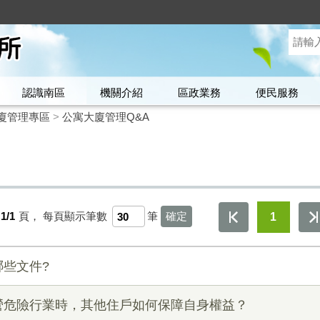
認識南區
機關介紹
區政業務
便民服務
廈管理專區
>
公寓大廈管理Q&A
1/1
頁，
每頁顯示筆數
筆
1
些文件?
營危險行業時，其他住戶如何保障自身權益？