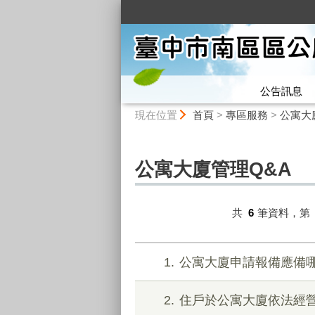
:::
公告訊息
:::
現在位置
首頁
>
專區服務
>
公寓大
公寓大廈管理Q&A
共
6
筆資料，第
1
公寓大廈申請報備應備哪
2
住戶於公寓大廈依法經