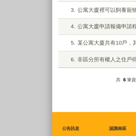
3
公寓大廈裡可以飼養寵
4
公寓大廈申請報備申請
5
某公寓大廈共有10戶，
6
非區分所有權人之住戶
共
6
筆
:::
公告訊息
認識南區