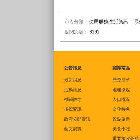
市府分類：
便民服務,生活資訊
最
點閱次數：
6191
:::
公告訊息
認識南區
最新消息
歷史沿革
活動訊息
地理環境
機關徵才
人口概況
招標資訊
文化特色
政府公開資訊
景點旅遊
藝文展覽
美食小吃
重要施政亮點