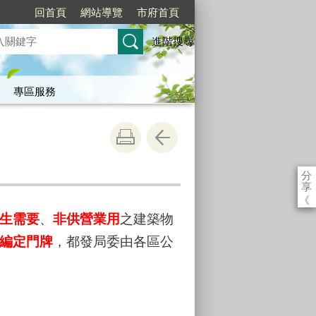
回首頁
網站導覽
市府首頁
進階搜尋
專區服務
分
享
《
生需要
、
非供營業用
之建築物
編定門牌
，都發局委由各區公